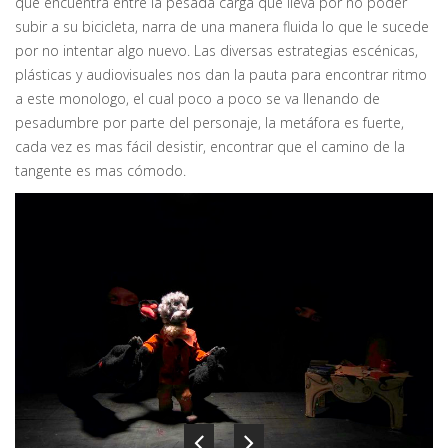
que encuentra entre la pesada carga que lleva por no poder
subir a su bicicleta, narra de una manera fluida lo que le sucede
por no intentar algo nuevo. Las diversas estrategias escénicas,
plásticas y audiovisuales nos dan la pauta para encontrar ritmo
a este monologo, el cual poco a poco se va llenando de
pesadumbre por parte del personaje, la metáfora es fuerte,
cada vez es mas fácil desistir, encontrar que el camino de la
tangente es mas cómodo.